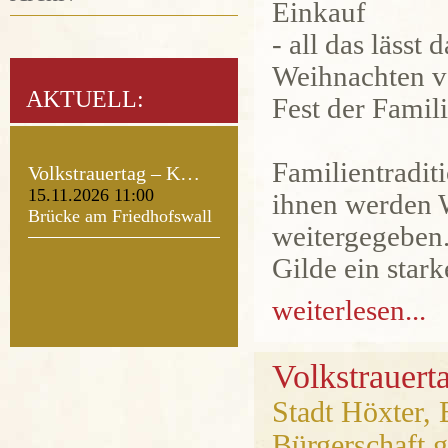
Einkauf
- all das lässt 
Weihnachten vo
AKTUELL:
Fest der Famili
Familientradit
Volkstrauertag – K…
15.11.2026 11:00
ihnen werden 
Brücke am Friedhofswall
weitergegeben.
Gilde ein star
weiterlesen...
Volkstrauert
Stadt Höxter,
Bürgerschaft