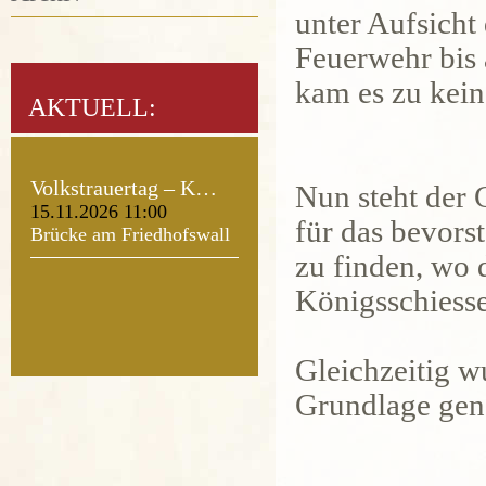
unter Aufsicht
Feuerwehr bis
kam es zu kei
AKTUELL:
Volkstrauertag – K…
Nun steht der 
15.11.2026 11:00
für das bevors
Brücke am Friedhofswall
zu finden, wo 
Königsschiesse
Gleichzeitig w
Grundlage ge