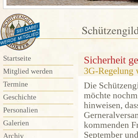
Schützengil
Startseite
Sicherheit g
3G-Regelung w
Mitglied werden
Termine
Die Schützeng
möchte nochma
Geschichte
hinweisen, das
Personalien
Gerneralvers
Galerien
kommenden Fre
September und
Archiv