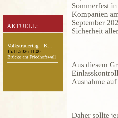
Sommerfest in
Kompanien am 
September 202
AKTUELL:
Sicherheit alle
Volkstrauertag – K…
15.11.2026 11:00
Brücke am Friedhofswall
Aus diesem Gru
Einlasskontrol
Ausnahme auf 
Daher sollte j