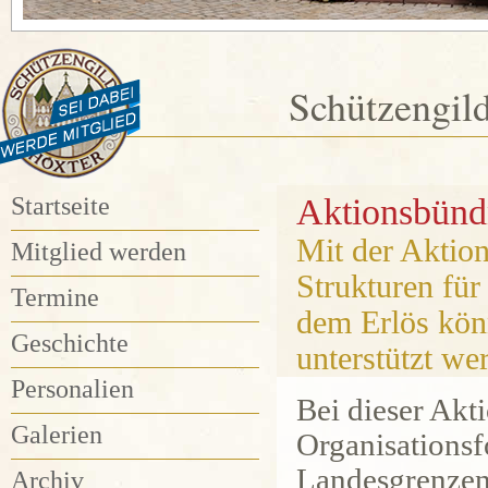
Schützengil
Startseite
Aktionsbünd
Mit der Aktio
Mitglied werden
Strukturen für
Termine
dem Erlös kön
Geschichte
unterstützt wer
Personalien
Bei dieser Akt
Galerien
Organisations
Landesgrenzen
Archiv