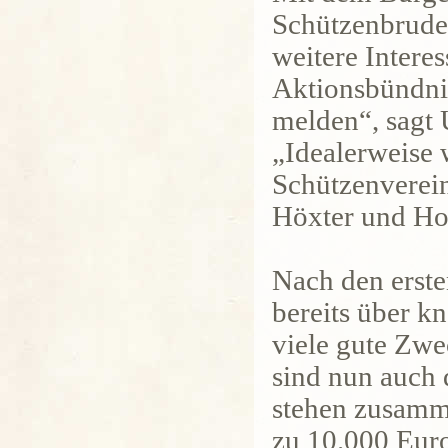
Schützenbruder
weitere Interes
Aktionsbündnis 
melden“, sagt 
„Idealerweise 
Schützenverein
Höxter und Hol
Nach den erst
bereits über k
viele gute Zwe
sind nun auch 
stehen zusamme
zu 10.000 Euro