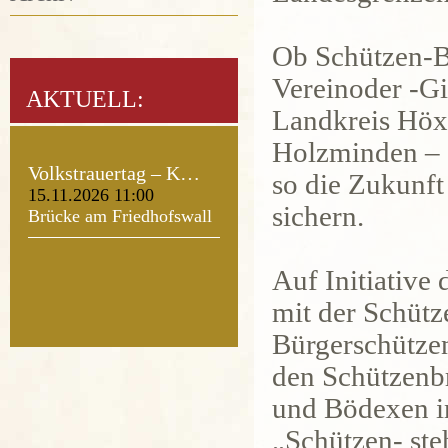
Ob Schützen-Br
Vereinoder -Gi
AKTUELL:
Landkreis Höx
Holzminden – 
Volkstrauertag – K…
so die Zukunft
15.11.2026 11:00
sichern.
Brücke am Friedhofswall
Auf Initiative
mit der Schütz
Bürgerschütze
den Schützenb
und Bödexen in
„Schützen- st