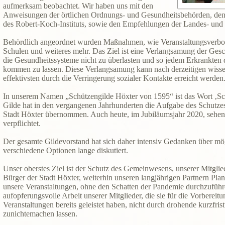
aufmerksam beobachtet. Wir haben uns mit den
Anweisungen der örtlichen Ordnungs- und Gesundheitsbehörden, d
des Robert-Koch-Instituts, sowie den Empfehlungen der Landes- und 
Behördlich angeordnet wurden Maßnahmen, wie Veranstaltungsverbot
Schulen und weiteres mehr. Das Ziel ist eine Verlangsamung der Gesc
die Gesundheitssysteme nicht zu überlasten und so jedem Erkrankten d
kommen zu lassen. Diese Verlangsamung kann nach derzeitigen wisse
effektivsten durch die Verringerung sozialer Kontakte erreicht werden
In unserem Namen „Schützengilde Höxter von 1595“ ist das Wort ‚Sch
Gilde hat in den vergangenen Jahrhunderten die Aufgabe des Schutze
Stadt Höxter übernommen. Auch heute, im Jubiläumsjahr 2020, sehen 
verpflichtet.
Der gesamte Gildevorstand hat sich daher intensiv Gedanken über 
verschiedene Optionen lange diskutiert.
Unser oberstes Ziel ist der Schutz des Gemeinwesens, unserer Mitgli
Bürger der Stadt Höxter, weiterhin unseren langjährigen Partnern Pla
unsere Veranstaltungen, ohne den Schatten der Pandemie durchzufüh
aufopferungsvolle Arbeit unserer Mitglieder, die sie für die Vorbereit
Veranstaltungen bereits geleistet haben, nicht durch drohende kurzfri
zunichtemachen lassen.