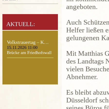
angeboten.
Auch Schützen
AKTUELL:
Helfer ließen 
gelungenen Ka
Volkstrauertag – K…
15.11.2026 11:00
Mit Matthias G
Brücke am Friedhofswall
des Landtags N
vielen Besuche
Abnehmer.
Es bleibt abzu
Düsseldorf sch
seines Büros f