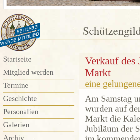
Schützengil
Startseite
Verkauf des 
Markt
Mitglied werden
eine gelungene
Termine
Am Samstag u
Geschichte
wurden auf de
Personalien
Markt die Kal
Galerien
Jubiläum der 
Archiv
im kommenden