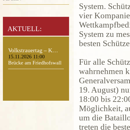
System. Schüt
vier Kompanien
Wettkampfbedi
AKTUELL:
System zu messe
besten Schütze
Volkstrauertag – K…
15.11.2026 11:00
Für alle Schütz
Brücke am Friedhofswall
wahrnehmen kon
Generalversam
19. August) nu
18:00 bis 22:0
Möglichkeit, a
um die Bataill
treten die bes