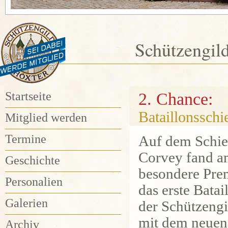
Schützengil
Startseite
2. Chance:
Bataillonsschi
Mitglied werden
Termine
Auf dem Schie
Corvey fand am
Geschichte
besondere Prem
Personalien
das erste Bata
Galerien
der Schützengi
mit dem neuen 
Archiv