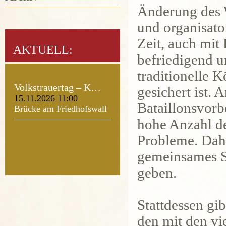
Änderung des 
und organisat
Zeit, auch mit 
AKTUELL:
befriedigend um
traditionelle 
Volkstrauertag – K…
gesichert ist.
15.11.2026 11:00
Bataillonsvorb
Brücke am Friedhofswall
hohe Anzahl de
Probleme. Dahe
gemeinsames S
geben.
Stattdessen gi
den mit den v