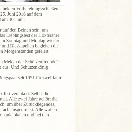
en beiden Vorbereitungsschießen
 25. Juni 2016 auf dem
t am 30. Juni.
r auf den Beinen sein, um
as Lieblingsfest der Höxteraner
n am Sonntag und Montag wieder
 und Blaskapellen begleiten die
en Morgenstunden gefeiert.
zum Mekka der Schützenfreunde“,
e aus. Und Schützenkönig
önigspaar seit 1951 für zwei Jahre
 fest verankert. Selbst die
imat. Alle zwei Jahre gehört die
ich, um über Zurückliegendes,
nfach ausgedrückt: Alle wollen
ompanielokalen und bei den