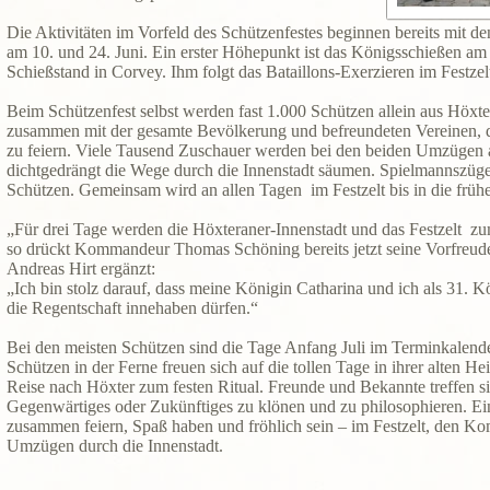
Die Aktivitäten im Vorfeld des Schützenfestes beginnen bereits mit d
am 10. und 24. Juni. Ein erster Höhepunkt ist das Königsschießen am
Schießstand in Corvey. Ihm folgt das Bataillons-Exerzieren im Festzel
Beim Schützenfest selbst werden fast 1.000 Schützen allein aus Höxte
zusammen mit der gesamte Bevölkerung und befreundeten Vereinen, d
zu feiern. Viele Tausend Zuschauer werden bei den beiden Umzüge
dichtgedrängt die Wege durch die Innenstadt säumen. Spielmannszüge
Schützen. Gemeinsam wird an allen Tagen im Festzelt bis in die früh
„Für drei Tage werden die Höxteraner-Innenstadt und das Festzelt 
so drückt Kommandeur Thomas Schöning bereits jetzt seine Vorfreud
Andreas Hirt ergänzt:
„Ich bin stolz darauf, dass meine Königin Catharina und ich als 31. K
die Regentschaft innehaben dürfen.“
Bei den meisten Schützen sind die Tage Anfang Juli im Terminkalender
Schützen in der Ferne freuen sich auf die tollen Tage in ihrer alten He
Reise nach Höxter zum festen Ritual. Freunde und Bekannte treffen s
Gegenwärtiges oder Zukünftiges zu klönen und zu philosophieren. Ei
zusammen feiern, Spaß haben und fröhlich sein – im Festzelt, den K
Umzügen durch die Innenstadt.