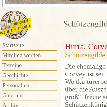
Schützengil
Startseite
Hurra, Corve
Schützengilde g
Mitglied werden
Termine
Die ehemalige 
Corvey ist sei
Geschichte
Weltkulturerbe
Personalien
über die Ausze
Galerien
groß“, freute s
Schützenkönig
Archiv