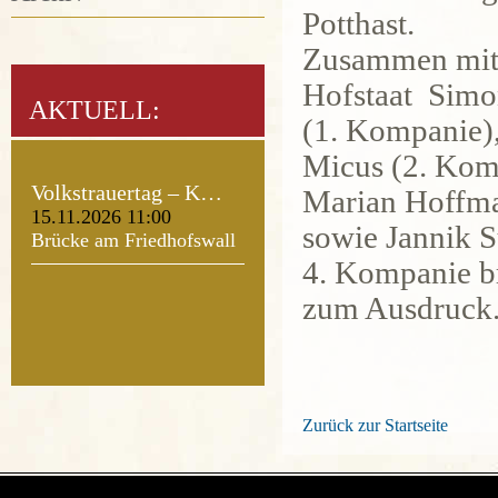
Potthast.
Zusammen mit 
Hofstaat Sim
AKTUELL:
(1. Kompanie)
Micus (2. Kom
Volkstrauertag – K…
Marian Hoffma
15.11.2026 11:00
sowie Jannik 
Brücke am Friedhofswall
4. Kompanie br
zum Ausdruck
Zurück zur Startseite